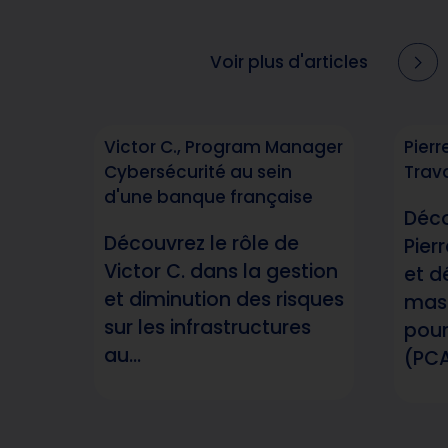
Voir plus d'articles
Victor C., Program Manager
Pierr
Cybersécurité au sein
Trava
d'une banque française
Déco
Découvrez le rôle de
Pier
Victor C. dans la gestion
et d
et diminution des risques
mast
sur les infrastructures
pour
au...
(PCA